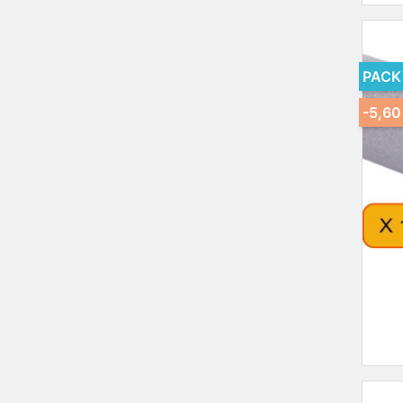
PACK
-5,60