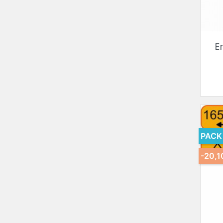
E
PACK
-20,1