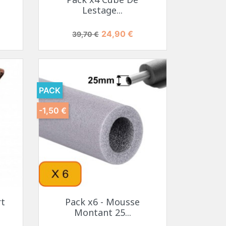
Lestage...
Prix de base
Prix
24,90 €
39,70 €
PACK
-1,50 €
rt
Pack x6 - Mousse
Montant 25...