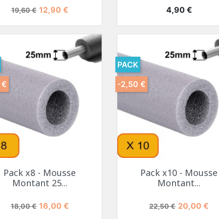
Prix de base
Prix
Prix
12,90 €
4,90 €
19,60 €
PACK
 €
-2,50 €
Pack x8 - Mousse
Pack x10 - Mousse
Montant 25...
Montant...
Prix de base
Prix
Prix de base
Prix
16,00 €
20,00 €
18,00 €
22,50 €