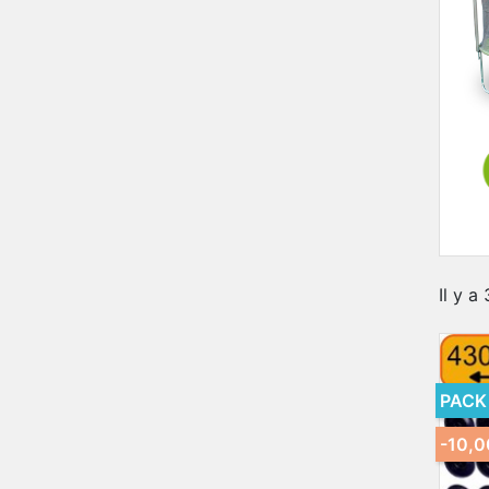
Il y a
PACK
-10,0