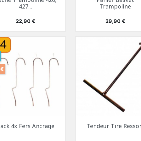
427...
Trampoline
Prix
Prix
22,90 €
29,90 €
 €
ack 4x Fers Ancrage
Tendeur Tire Resso