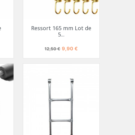
e
Ressort 165 mm Lot de
5...
Prix de base
Prix
9,90 €
12,50 €