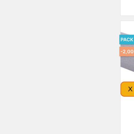
PACK
-2,00