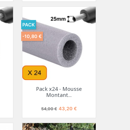
PACK
-10,80 €
Pack x24 - Mousse
Montant...
Prix de base
Prix
43,20 €
54,00 €