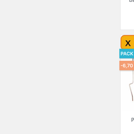
PACK
-6,70
P