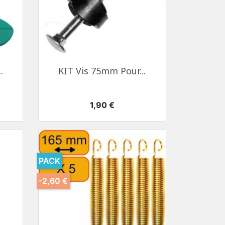
.
KIT Vis 75mm Pour...
Prix
1,90 €
PACK
-2,60 €