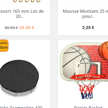
essort 165 mm Lot de
Mousse Montant 25
20...
pour...
Prix de base
Prix
Prix
29,90 €
2,25 €
50,00 €
âche Trampoline 420,
Panier Basket