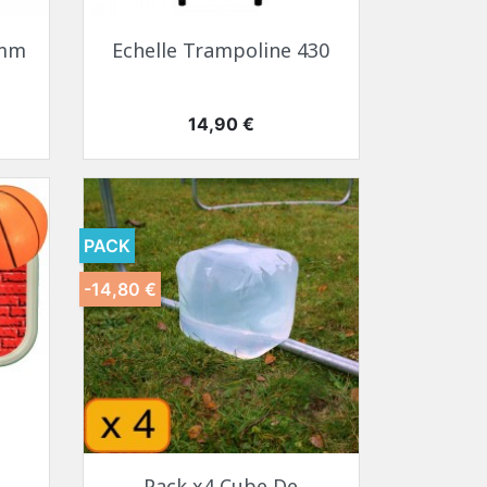
 mm
Echelle Trampoline 430
Prix
14,90 €
PACK
-14,80 €
Pack x4 Cube De