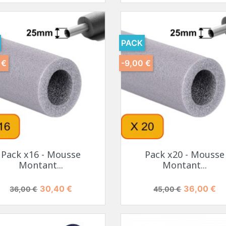
PACK
 €
-9,00 €
Pack x16 - Mousse
Pack x20 - Mousse
Montant...
Montant...
Prix de base
Prix
Prix de base
Prix
30,40 €
36,00 €
36,00 €
45,00 €