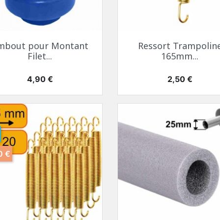
mbout pour Montant
Ressort Trampolin
Filet...
165mm...
Prix
Prix
4,90 €
2,50 €
0 €