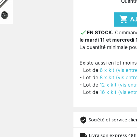
Quanti

A

EN STOCK.
Commandez
le mardi 11 et mercredi 
La quantité minimale po
Existe aussi en lot moins
- Lot de
6 x kit (vis entr
- Lot de
8 x kit (vis entr
- Lot de
12 x kit (vis ent
- Lot de
16 x kit (vis ent
Société et service clie
Livraison express 48h