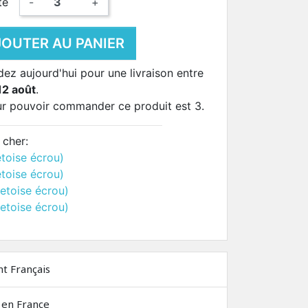
té
-
+
JOUTER AU PANIER
 aujourd'hui pour une livraison entre
12 août
.
ur pouvoir commander ce produit est 3.
 cher:
etoise écrou)
etoise écrou)
retoise écrou)
retoise écrou)
nt Français
 en France