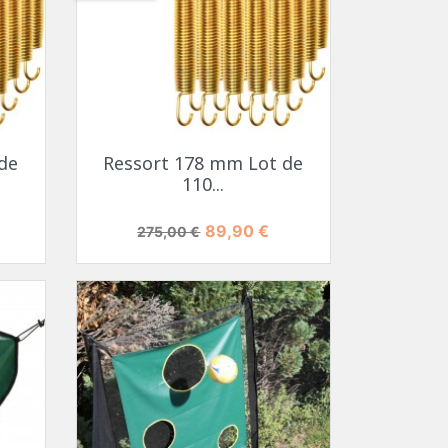
de
Ressort 178 mm Lot de
110...
Prix de base
Prix
89,90 €
275,00 €