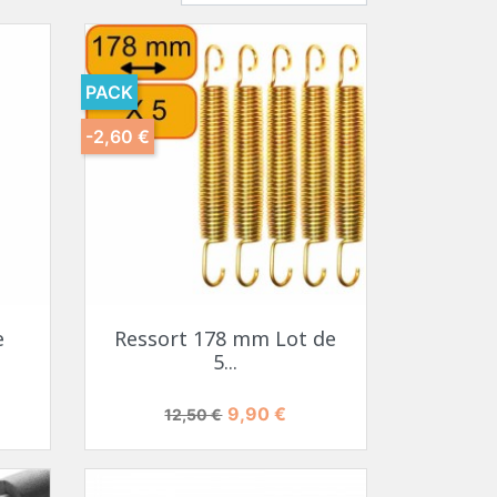
PACK
-2,60 €
e
Ressort 178 mm Lot de
5...
Prix de base
Prix
9,90 €
12,50 €