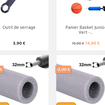
Outil de serrage
Panier Basket Junio
Vert -...
Prix
Prix de base
Prix
3,90 €
14,90 €
19,90 €
 €
-2,00 €