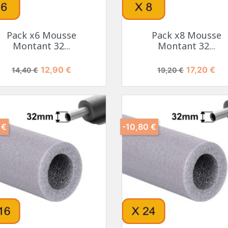
Pack x6 Mousse
Pack x8 Mousse
Montant 32...
Montant 32...
Prix de base
Prix
Prix de base
Prix
12,90 €
17,20 €
14,40 €
19,20 €
 €
-10,80 €