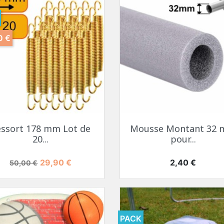
0 €
essort 178 mm Lot de
Mousse Montant 32
20...
pour...
Prix de base
Prix
Prix
29,90 €
2,40 €
50,00 €
PACK