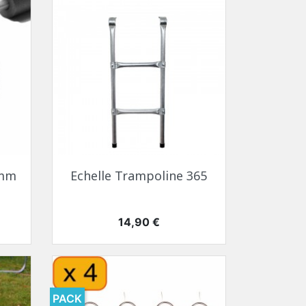
 mm
Echelle Trampoline 365
Prix
14,90 €
PACK