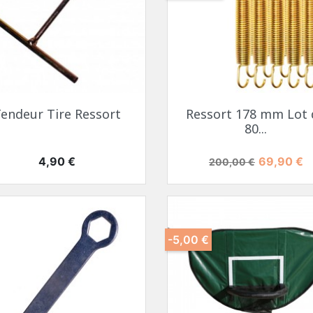
endeur Tire Ressort
Ressort 178 mm Lot 
80...
Prix
Prix de base
Prix
4,90 €
69,90 €
200,00 €
-5,00 €