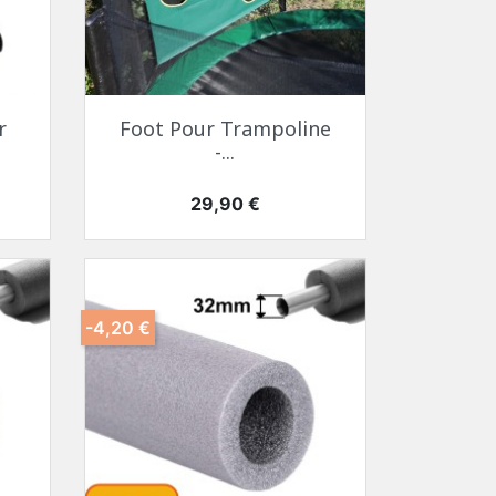
r
Foot Pour Trampoline
-...
Prix
29,90 €
-4,20 €