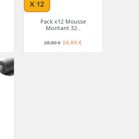
Pack x12 Mousse
Montant 32...
Prix de base
Prix
24,60 €
28,80 €