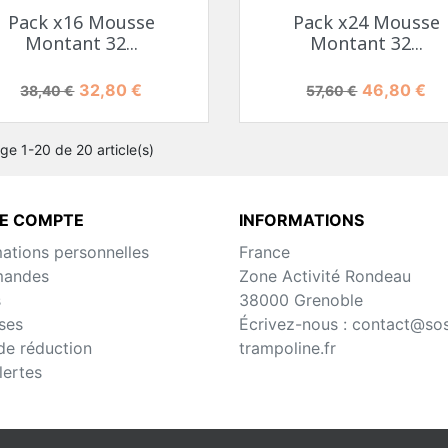
Pack x16 Mousse
Pack x24 Mousse
Montant 32...
Montant 32...
Prix de base
Prix
Prix de base
Prix
32,80 €
46,80 €
38,40 €
57,60 €
ge 1-20 de 20 article(s)
E COMPTE
INFORMATIONS
mations personnelles
France
andes
Zone Activité Rondeau
s
38000 Grenoble
ses
Écrivez-nous :
contact@so
de réduction
trampoline.fr
lertes