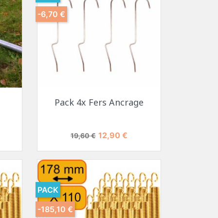
-6,70 €
Pack 4x Fers Ancrage
Prix de base
Prix
12,90 €
19,60 €
PACK
-185,10 €