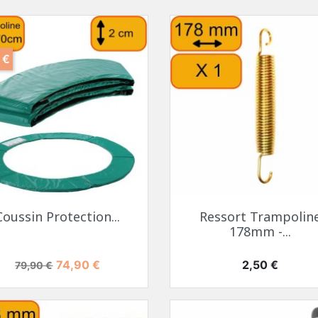
 €
Coussin Protection...
Ressort Trampolin
178mm -...
Prix de base
Prix
Prix
74,90 €
2,50 €
79,90 €