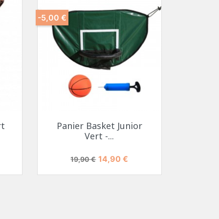
-5,00 €
rt
Panier Basket Junior
Vert -...
Prix de base
Prix
14,90 €
19,90 €