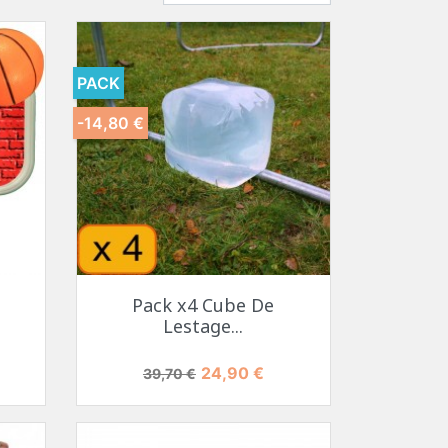
PACK
-14,80 €
Pack x4 Cube De
Lestage...
Prix de base
Prix
24,90 €
39,70 €