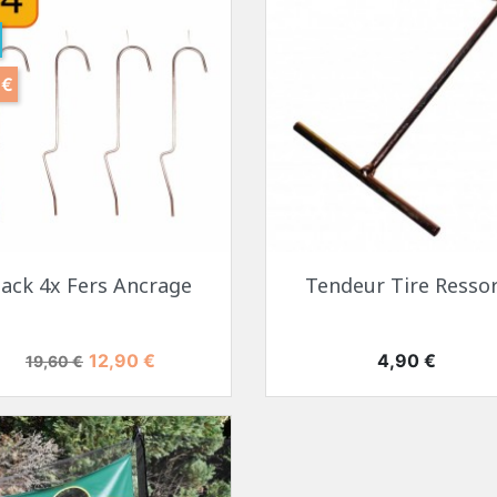
 €
ack 4x Fers Ancrage
Tendeur Tire Resso
Prix de base
Prix
Prix
12,90 €
4,90 €
19,60 €