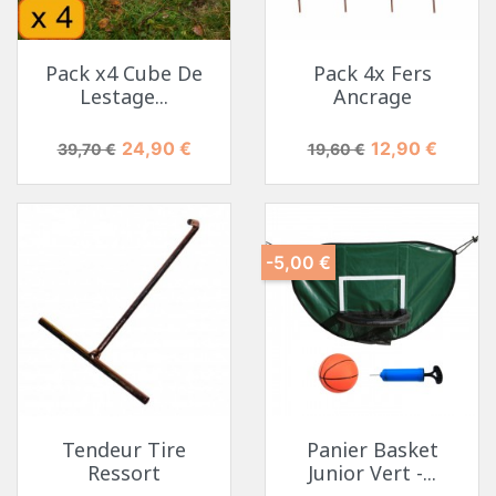
Pack x4 Cube De
Pack 4x Fers
Lestage...
Ancrage
Prix de base
Prix
Prix de base
Prix
24,90 €
12,90 €
39,70 €
19,60 €
-5,00 €
Tendeur Tire
Panier Basket
Ressort
Junior Vert -...