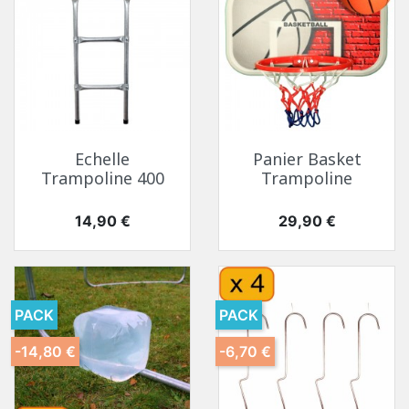
Echelle
Panier Basket
Trampoline 400
Trampoline
Prix
Prix
14,90 €
29,90 €
PACK
PACK
-14,80 €
-6,70 €