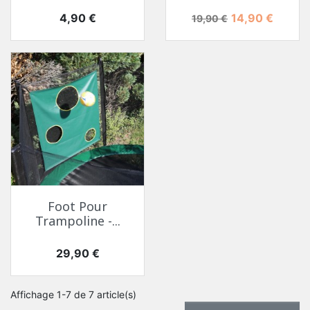
Prix
Prix de base
Prix
4,90 €
14,90 €
19,90 €
Foot Pour
Trampoline -...
Prix
29,90 €
Affichage 1-7 de 7 article(s)