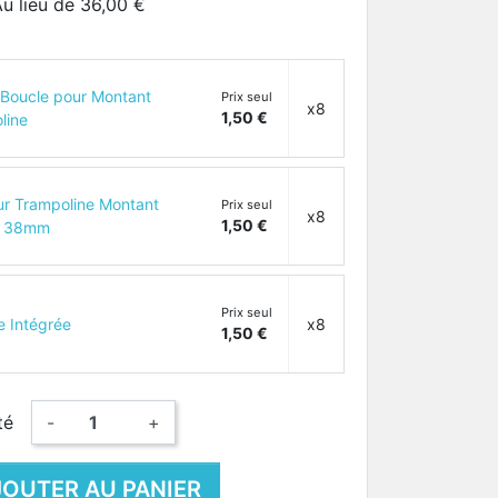
u lieu de 36,00 €
s Boucle pour Montant
Prix seul
x8
1,50 €
line
ur Trampoline Montant
Prix seul
x8
1,50 €
d 38mm
Prix seul
e Intégrée
x8
1,50 €
té
-
+
JOUTER AU PANIER