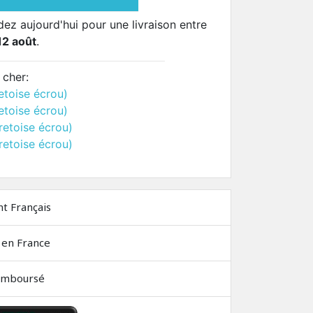
 aujourd'hui pour une livraison entre
12 août
.
 cher:
etoise écrou)
etoise écrou)
retoise écrou)
retoise écrou)
nt Français
 en France
remboursé