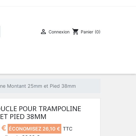

shopping_cart
Connexion
Panier
(0)
oline Montant 25mm et Pied 38mm
BOUCLE POUR TRAMPOLINE
ET PIED 38MM
 €
ÉCONOMISEZ 26,10 €
TTC