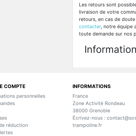
Les retours sont possibl
livraison de votre com
retours, en cas de doute
contacter
, notre équipe 
toute demande sur nos pr
Informatio
E COMPTE
INFORMATIONS
mations personnelles
France
andes
Zone Activité Rondeau
s
38000 Grenoble
ses
Écrivez-nous :
contact@so
de réduction
trampoline.fr
lertes