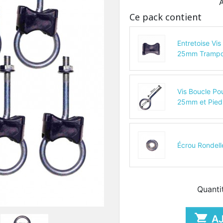
A
Ce pack contient
Entretoise Vi
25mm Trampo
Vis Boucle Po
25mm et Pie
Écrou Rondell
Quanti

A