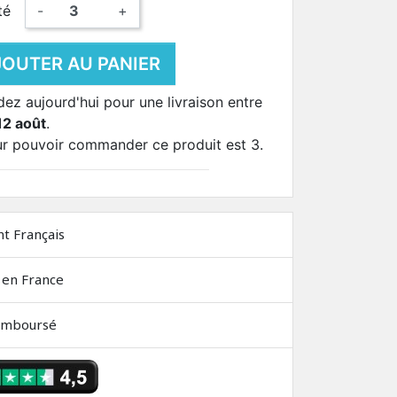
té
-
+
JOUTER AU PANIER
 aujourd'hui pour une livraison entre
12 août
.
ur pouvoir commander ce produit est 3.
nt Français
 en France
remboursé