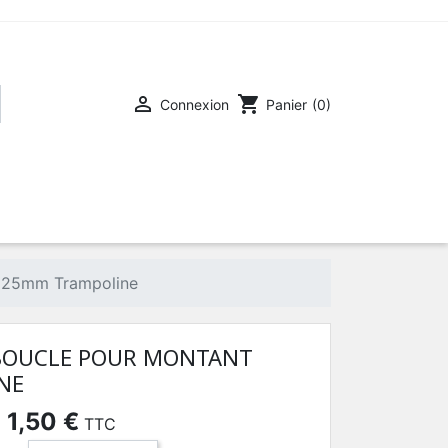

shopping_cart
Connexion
Panier
(0)
t 25mm Trampoline
 BOUCLE POUR MONTANT
NE
1,50 €
TTC