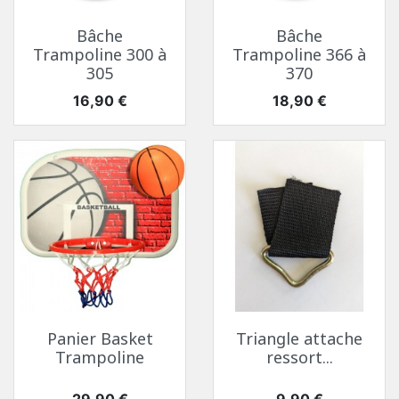
Bâche
Bâche
Trampoline 300 à
Trampoline 366 à
305
370
Prix
Prix
16,90 €
18,90 €
Panier Basket
Triangle attache
Trampoline
ressort...
Prix
Prix
29,90 €
9,90 €