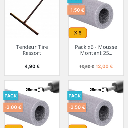
-1,50 €
Tendeur Tire
Pack x6 - Mousse
Ressort
Montant 25...
Prix
Prix de base
Prix
4,90 €
12,00 €
13,50 €
PACK
PACK
-2,00 €
-2,50 €