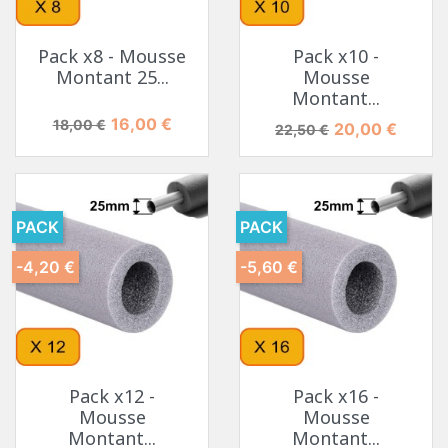
Pack x8 - Mousse
Pack x10 -
Montant 25...
Mousse
Montant...
Prix de base
Prix
16,00 €
18,00 €
Prix de base
Prix
20,00 €
22,50 €
PACK
PACK
-4,20 €
-5,60 €
Pack x12 -
Pack x16 -
Mousse
Mousse
Montant...
Montant...