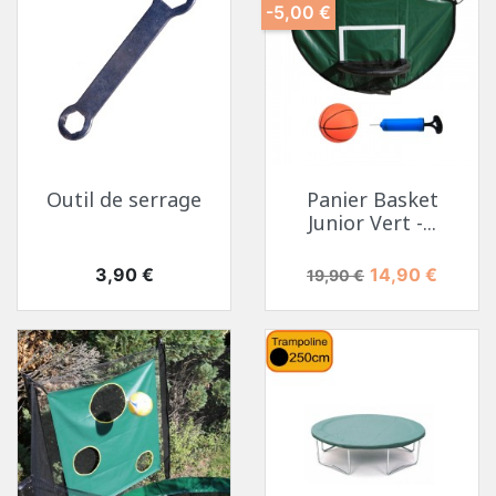
-5,00 €
Outil de serrage
Panier Basket
Junior Vert -...
Prix
Prix de base
Prix
3,90 €
14,90 €
19,90 €