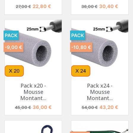
Prix de base
Prix
Prix de base
Prix
22,80 €
30,40 €
27,00 €
36,00 €
PACK
PACK
-9,00 €
-10,80 €
Pack x20 -
Pack x24 -
Mousse
Mousse
Montant...
Montant...
Prix de base
Prix
Prix de base
Prix
36,00 €
43,20 €
45,00 €
54,00 €