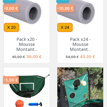
-9,00 €
-10,80 €
Pack x20 -
Pack x24 -
Mousse
Mousse
Montant...
Montant...
Prix de base
Prix
Prix de base
Prix
36,00 €
43,20 €
45,00 €
54,00 €
-5,00 €