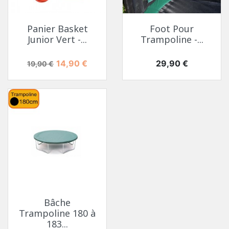
Panier Basket
Foot Pour
Junior Vert -...
Trampoline -...
Prix de base
Prix
Prix
14,90 €
29,90 €
19,90 €
Bâche
Trampoline 180 à
183...