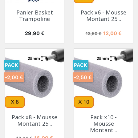
Panier Basket
Pack x6 - Mousse
Trampoline
Montant 25...
Prix
Prix de base
Prix
29,90 €
12,00 €
13,50 €
PACK
PACK
-2,00 €
-2,50 €
Pack x8 - Mousse
Pack x10 -
Montant 25...
Mousse
Montant...
Prix de base
Prix
16,00 €