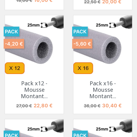
18,00 €
Prix de base
Prix
20,00 €
22,50 €
PACK
PACK
-4,20 €
-5,60 €
Pack x12 -
Pack x16 -
Mousse
Mousse
Montant...
Montant...
Prix de base
Prix
Prix de base
Prix
22,80 €
30,40 €
27,00 €
36,00 €
PACK
PACK