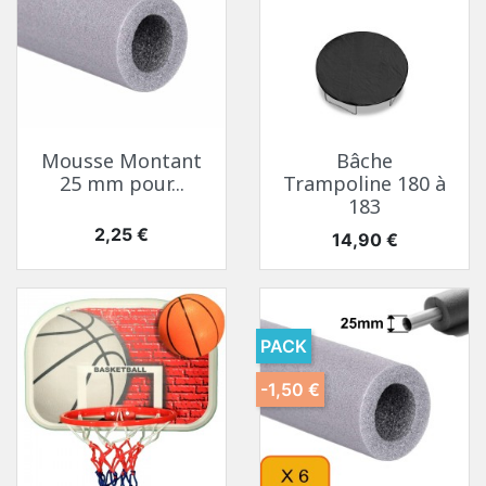
Mousse Montant
Bâche
25 mm pour...
Trampoline 180 à
183
Prix
2,25 €
Prix
14,90 €
PACK
-1,50 €