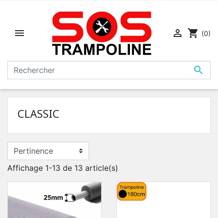


shopping_cart
(0)

CLASSIC
Affichage 1-13 de 13 article(s)