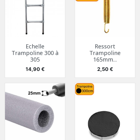
Echelle
Ressort
Trampoline 300 à
Trampoline
305
165mm...
Prix
Prix
14,90 €
2,50 €