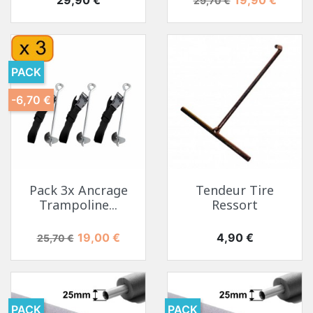
29,70 €
PACK
-6,70 €
Pack 3x Ancrage
Tendeur Tire
Trampoline...
Ressort
Prix de base
Prix
Prix
19,00 €
4,90 €
25,70 €
PACK
PACK