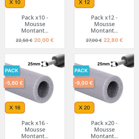
Pack x10 -
Pack x12 -
Mousse
Mousse
Montant...
Montant...
Prix de base
Prix
Prix de base
Prix
20,00 €
22,80 €
22,50 €
27,00 €
PACK
PACK
-5,60 €
-9,00 €
Pack x16 -
Pack x20 -
Mousse
Mousse
Montant...
Montant...