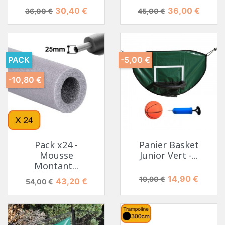
Prix de base
Prix
Prix de base
Prix
30,40 €
36,00 €
36,00 €
45,00 €
PACK
-5,00 €
-10,80 €
Pack x24 -
Panier Basket
Mousse
Junior Vert -...
Montant...
Prix de base
Prix
14,90 €
19,90 €
Prix de base
Prix
43,20 €
54,00 €