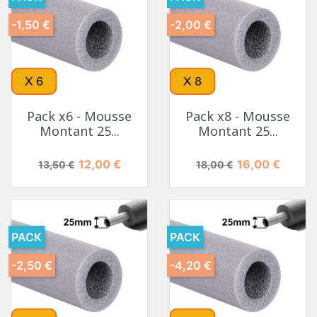
-1,50 €
-2,00 €
Pack x6 - Mousse
Pack x8 - Mousse
Montant 25...
Montant 25...
Prix de base
Prix
Prix de base
Prix
12,00 €
16,00 €
13,50 €
18,00 €
PACK
PACK
-2,50 €
-4,20 €