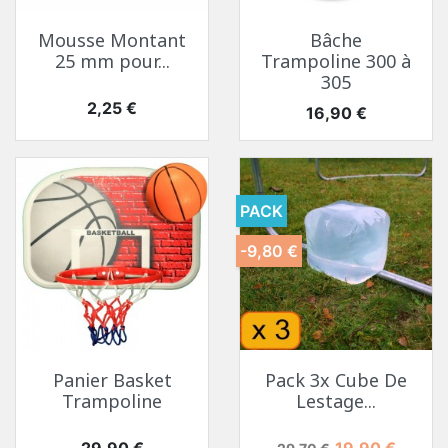
Mousse Montant
Bâche
25 mm pour...
Trampoline 300 à
305
Prix
2,25 €
Prix
16,90 €
PACK
-9,80 €
Panier Basket
Pack 3x Cube De
Trampoline
Lestage...
Prix
Prix de base
Prix
29,90 €
19,90 €