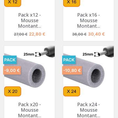
Pack x12 -
Pack x16 -
Mousse
Mousse
Montant...
Montant...
Prix de base
Prix
Prix de base
Prix
22,80 €
30,40 €
27,00 €
36,00 €
PACK
PACK
-9,00 €
-10,80 €
Pack x20 -
Pack x24 -
Mousse
Mousse
Montant...
Montant...