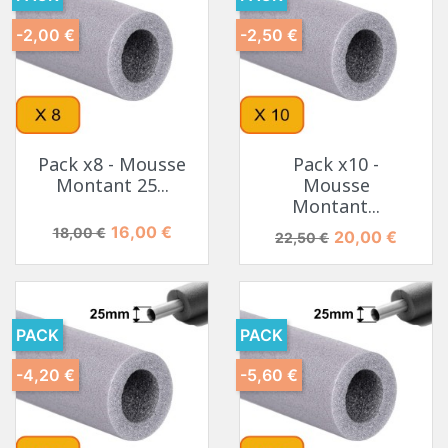
-2,00 €
-2,50 €
Pack x8 - Mousse
Pack x10 -
Montant 25...
Mousse
Montant...
Prix de base
Prix
16,00 €
18,00 €
Prix de base
Prix
20,00 €
22,50 €
PACK
PACK
-4,20 €
-5,60 €