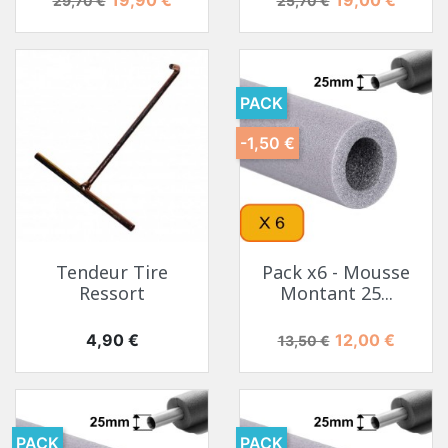
29,70 €
25,70 €
PACK
-1,50 €
Tendeur Tire
Pack x6 - Mousse
Ressort
Montant 25...
Prix
Prix de base
Prix
4,90 €
12,00 €
13,50 €
PACK
PACK