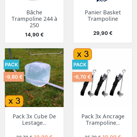
Bâche
Panier Basket
Trampoline 244 à
Trampoline
250
Prix
29,90 €
Prix
14,90 €
PACK
PACK
-9,80 €
-6,70 €
Pack 3x Cube De
Pack 3x Ancrage
Lestage...
Trampoline...
Prix de base
Prix
Prix de base
Prix
19,90 €
19,00 €