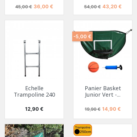
Prix de base
Prix
Prix de base
Prix
36,00 €
43,20 €
45,00 €
54,00 €
-5,00 €
Echelle
Panier Basket
Trampoline 240
Junior Vert -...
Prix
Prix de base
Prix
12,90 €
14,90 €
19,90 €