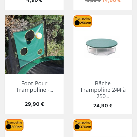
19,90 €
Foot Pour
Bâche
Trampoline -...
Trampoline 244 à
250...
Prix
29,90 €
Prix
24,90 €