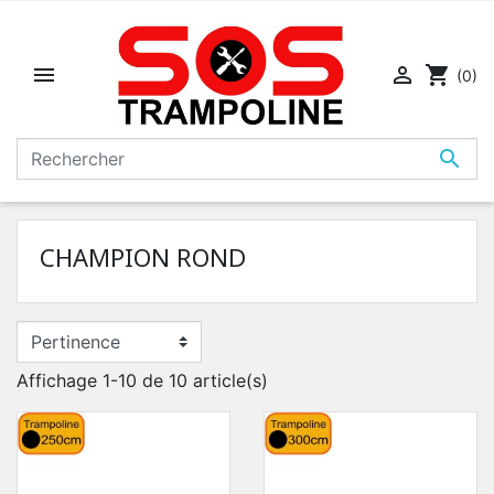


shopping_cart
(0)

CHAMPION ROND
Affichage 1-10 de 10 article(s)