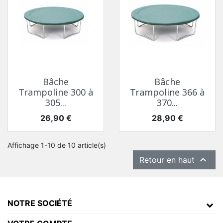
Bâche
Bâche
Trampoline 300 à
Trampoline 366 à
305...
370...
Prix
Prix
26,90 €
28,90 €
Affichage 1-10 de 10 article(s)

Retour en haut
NOTRE SOCIÉTÉ