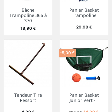
Bâche
Panier Basket
Trampoline 366 à
Trampoline
370
Prix
29,90 €
Prix
18,90 €
-5,00 €
Tendeur Tire
Panier Basket
Ressort
Junior Vert -...
Prix
Prix de base
Prix
4,90 €
14,90 €