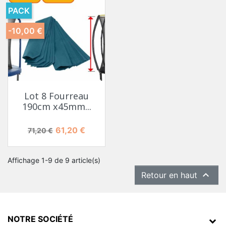
PACK
-10,00 €
Lot 8 Fourreau
190cm x45mm...
Prix de base
Prix
61,20 €
71,20 €
Affichage 1-9 de 9 article(s)

Retour en haut
NOTRE SOCIÉTÉ