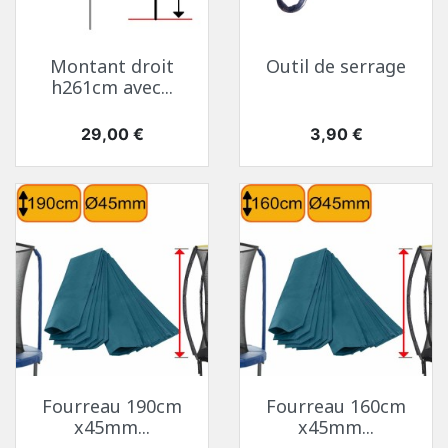
Montant droit
Outil de serrage
h261cm avec...
Prix
Prix
29,00 €
3,90 €
Fourreau 190cm
Fourreau 160cm
x45mm...
x45mm...