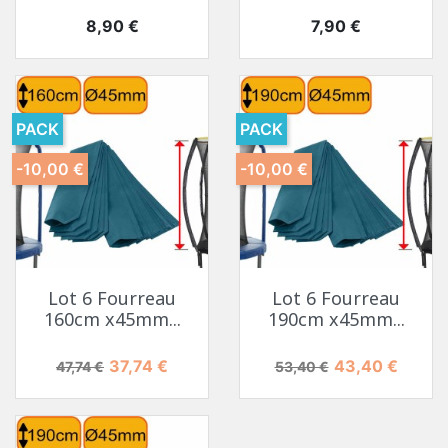
Prix
Prix
8,90 €
7,90 €
PACK
PACK
-10,00 €
-10,00 €
Lot 6 Fourreau
Lot 6 Fourreau
160cm x45mm...
190cm x45mm...
Prix de base
Prix
Prix de base
Prix
37,74 €
43,40 €
47,74 €
53,40 €