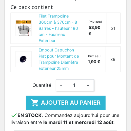
Ce pack contient
Filet Trampoline
360cm à 370cm - 8
Prix seul
53,90
Barres - hauteur 180
x1
€
cm - Fourreau
Extérieur
Embout Capuchon
Plat pour Montant de
Prix seul
x8
1,90 €
Trampoline Diamètre
Extérieur 25mm
Quantité
-
+

AJOUTER AU PANIER

EN STOCK.
Commandez aujourd'hui pour une
livraison entre
le mardi 11 et mercredi 12 août
.