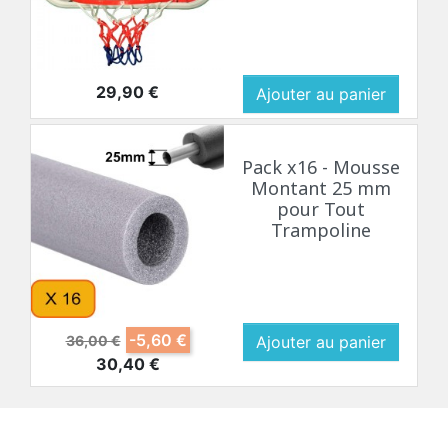
Prix
29,90 €
Ajouter au panier
Pack x16 - Mousse
Montant 25 mm
pour Tout
Trampoline
Prix de base
Prix
-5,60 €
36,00 €
Ajouter au panier
30,40 €