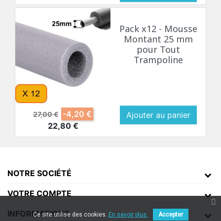
Pack x12 - Mousse
Montant 25 mm
pour Tout
Trampoline
Prix de base
Prix
-4,20 €
27,00 €
Ajouter au panier
22,80 €
NOTRE SOCIÉTÉ
VOTRE COMPTE
INFORMATIONS
Ce site utilise des cookies.
En savoir plus.
Accepter