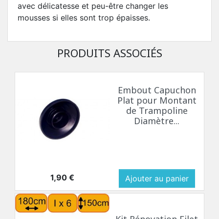
avec délicatesse et peu-être changer les
mousses si elles sont trop épaisses.
PRODUITS ASSOCIÉS
Embout Capuchon
Plat pour Montant
de Trampoline
Diamètre...
Prix
1,90 €
Ajouter au panier