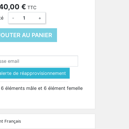
40,00 €
TTC
té
-
+
JOUTER AU PANIER
alerte de réapprovisionnement
ut 6 éléments mâle et 6 élément femelle
nt Français